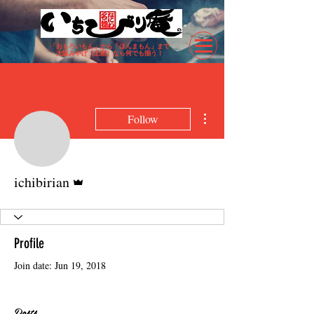
「おもろいもん」から「ほんまもん」まで
​大阪みやげ（土産）なら何でも揃う！
More actions
Follow
Admin
ichibirian
Profile
Join date: Jun 19, 2018
Posts