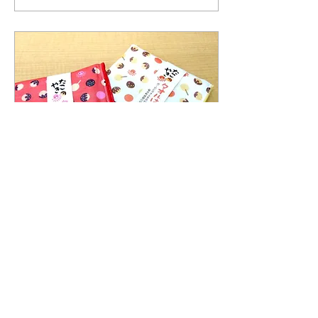
エリア・心斎橋エリアの店
舗が参加。...
Oct 9, 2018
∙
2
min
【Product info〜商品紹
介〜】
皆さんこんにちは！明け方
の気温も下がり、半袖だと
少し肌寒くなりました。 と