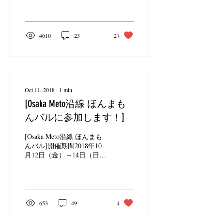
菓糸田川商店さまのウィス
キーボンボン” シャリシャ
リ食感の砂糖のシェルでお
酒を閉じ込め、チョコレー
4610
23
27
トでコーティングしたウイ
スキーボンボン。創業以
来、長年受け継がれてきた
職人の...
Oct 11, 2018
∙
1
min
[Osaka Meto沿線 ほんまも
んバルに参加します！]
[Osaka Meto沿線 ほんまも
んバル]開催期間2018年10
月12日（金）～14日（日）
このイベントは地元大阪の
ほんまに美味しいお店をも
っと多くの方に 知っていた
だきたい、美味しい街をめ
ぐってもらいたいと企画さ
653
49
4
れたイベントです。道頓堀