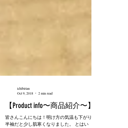
ichibirian
Oct 9, 2018
2 min read
【Product info〜商品紹介〜】