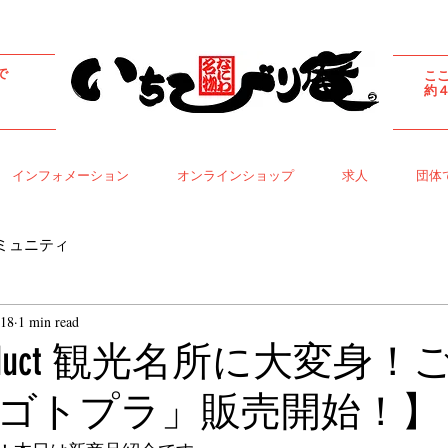
で
こ
​
インフォメーション
オンラインショップ
求人
団体
ミュニティ
018
1 min read
Product 観光名所に大変身
ゴトプラ」販売開始！】