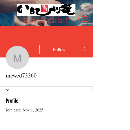
「おもろいもん」から「ほんまもん」まで
​大阪みやげ（土産）なら何でも揃う！
More actions
Follow
mewed73360
mewed73360
Profile
Join date: Nov 1, 2025